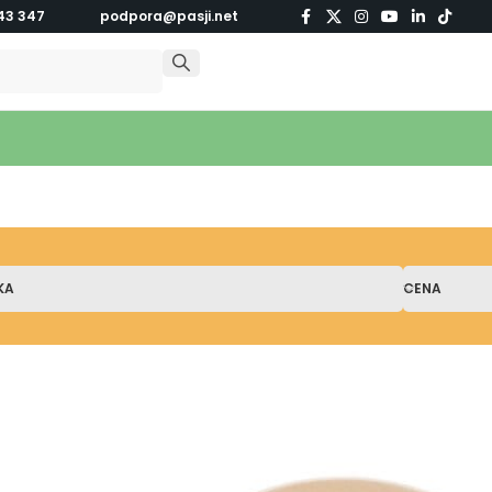
43 347
podpora@pasji.net
KA
CENA