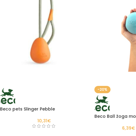
-20%
Beco pets Slinger Pebble
Beco Ball žoga m
10,31
€
6,39
€