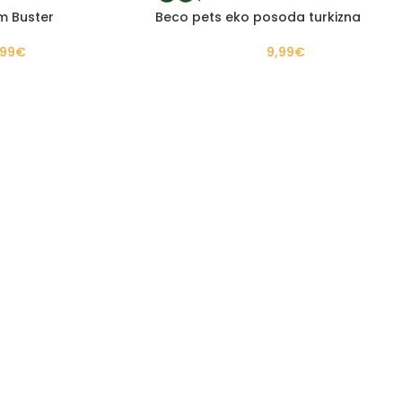
m Buster
Beco pets eko posoda turkizna
,99
€
9,99
€