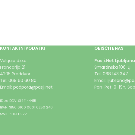
KONTAKTNI PODATKI
OBIŠČITE NAS
Valgaia d.o.o.
Pasji.Net Ljubljana
Francarija 21
Šmartinska 106, Lj
4205 Preddvor
Tel:
068 143 347
Tel:
069 60 60 80
Email:
ljubljana@pas
Email:
podpora@pasji.net
Pon-Pet: 9-19h, Sob
ID za DDV: SI44144415
IBAN: SI56 6100 0001 0250 240
SWIFT: HDELSI22