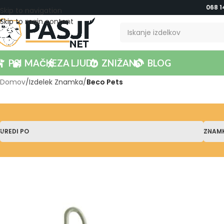
068 1
Skip to navigation
Skip to main content
PSI
MAČKE
ZA LJUDI
ZNIŽANO
BLOG
Domov
/
Izdelek Znamka
/
Beco Pets
UREDI PO
ZNAM