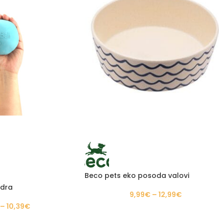
Beco pets eko posoda valovi
odra
9,99
€
–
12,99
€
–
10,39
€