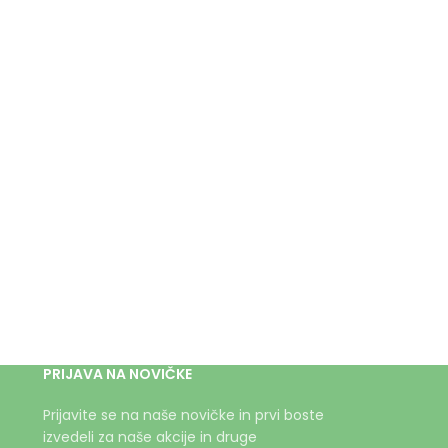
PRIJAVA NA NOVIČKE
Prijavite se na naše novičke in prvi boste
izvedeli za naše akcije in druge