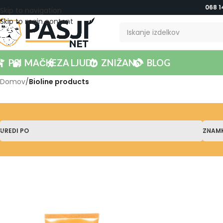
068 1
Skip to navigation
Skip to main content
PSI
MAČKE
ZA LJUDI
ZNIŽANO
BLOG
Domov
/
Bioline products
UREDI PO
ZNAM