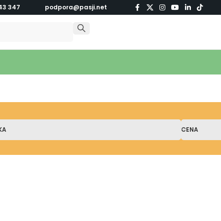
43 347
podpora@pasji.net
KA
CENA