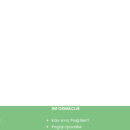
INFORMACIJE
:
Kdo smo Pasji.Net?
Pogoji Uporabe