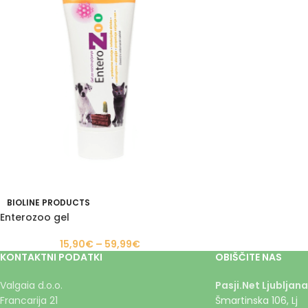
BIOLINE PRODUCTS
Enterozoo gel
15,90
€
–
59,99
€
KONTAKTNI PODATKI
OBIŠČITE NAS
Valgaia d.o.o.
Pasji.Net Ljubljana
Francarija 21
Šmartinska 106, Lj