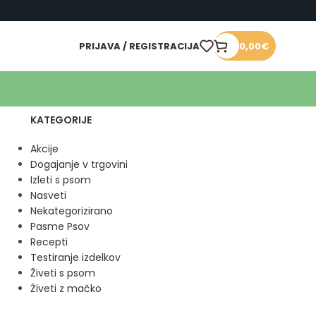
PRIJAVA / REGISTRACIJA
0,00
€
KATEGORIJE
Akcije
Dogajanje v trgovini
Izleti s psom
Nasveti
Nekategorizirano
Pasme Psov
Recepti
Testiranje izdelkov
Živeti s psom
Živeti z mačko