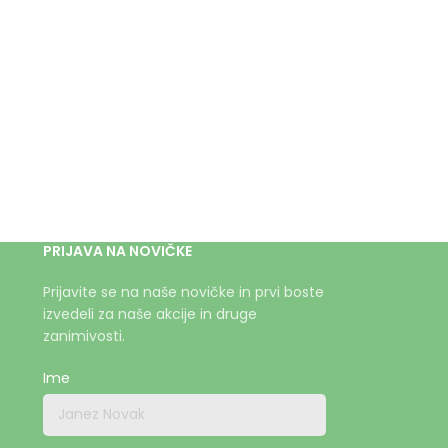
PRIJAVA NA NOVIČKE
Prijavite se na naše novičke in prvi boste
izvedeli za naše akcije in druge
zanimivosti.
Ime