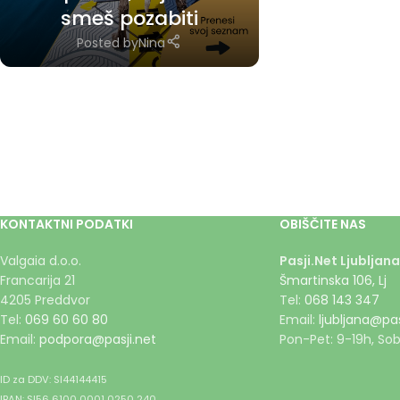
smeš pozabiti
Posted by
Nina
KONTAKTNI PODATKI
OBIŠČITE NAS
Valgaia d.o.o.
Pasji.Net Ljubljana
Francarija 21
Šmartinska 106, Lj
4205 Preddvor
Tel:
068 143 347
Tel:
069 60 60 80
Email:
ljubljana@pas
Email:
podpora@pasji.net
Pon-Pet: 9-19h, Sob
ID za DDV: SI44144415
IBAN: SI56 6100 0001 0250 240