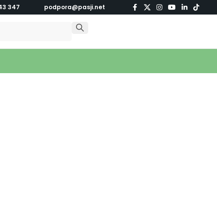
43 347
podpora@pasji.net