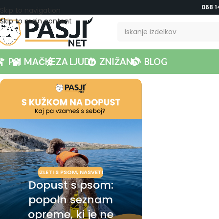
068 1
Skip to navigation
Skip to main content
PSI
MAČKE
ZA LJUDI
ZNIŽANO
BLOG
IZLETI S PSOM
,
NASVETI
Dopust s psom:
popoln seznam
opreme, ki je ne