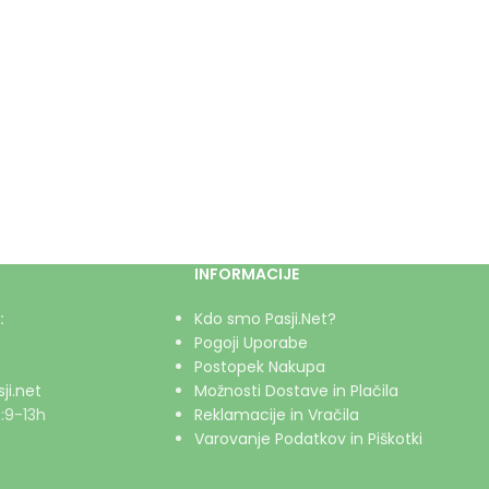
INFORMACIJE
:
Kdo smo Pasji.Net?
Pogoji Uporabe
Postopek Nakupa
ji.net
Možnosti Dostave in Plačila
:9-13h
Reklamacije in Vračila
Varovanje Podatkov in Piškotki