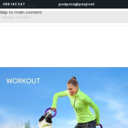
068 143 347
podpora@pasji.net
Skip to navigation
Skip to main content