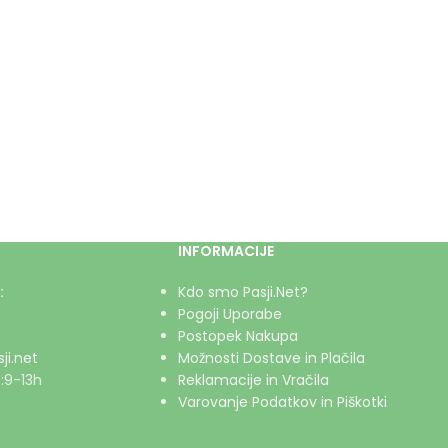
INFORMACIJE
:
Kdo smo Pasji.Net?
Pogoji Uporabe
Postopek Nakupa
ji.net
Možnosti Dostave in Plačila
:9-13h
Reklamacije in Vračila
Varovanje Podatkov in Piškotki