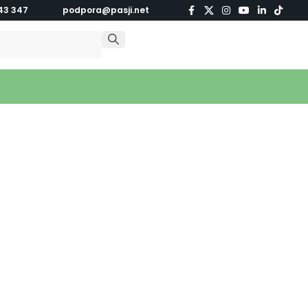
43 347
podpora@pasji.net