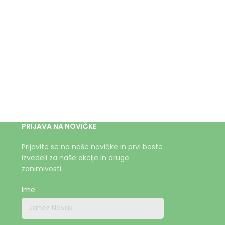
PRIJAVA NA NOVIČKE
Prijavite se na naše novičke in prvi boste
izvedeli za naše akcije in druge
zanimivosti.
Ime