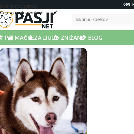
068 1
Skip to navigation
Skip to main content
PSI
MAČKE
ZA LJUDI
ZNIŽANO
BLOG