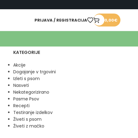
PRIJAVA / REGISTRACIJA
0,00
€
KATEGORIJE
Akcije
Dogajanje v trgovini
Izleti s psom
Nasveti
Nekategorizirano
Pasme Psov
Recepti
Testiranje izdelkov
Živeti s psom
Živeti z mačko