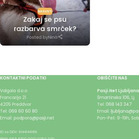
NASVETI
Zakaj se psu
razbarva smrček?
Posted by
Nina
KONTAKTNI PODATKI
OBIŠČITE NAS
Valgaia d.o.o.
Pasji.Net Ljubljana
Francarija 21
Šmartinska 106, Lj
4205 Preddvor
Tel:
068 143 347
Tel:
069 60 60 80
Email:
ljubljana@pas
Email:
podpora@pasji.net
Pon-Pet: 9-19h, Sob
ID za DDV: SI44144415
IBAN: SI56 6100 0001 0250 240