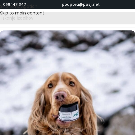
068 143 347
podpora@pasji.net
Skip to navigation
Skip to main content