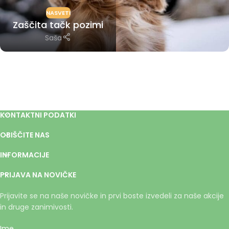
NASVETI
Zaščita tačk pozimi
Saša
KONTAKTNI PODATKI
OBIŠČITE NAS
INFORMACIJE
PRIJAVA NA NOVIČKE
Prijavite se na naše novičke in prvi boste izvedeli za naše akcije
in druge zanimivosti.
Ime