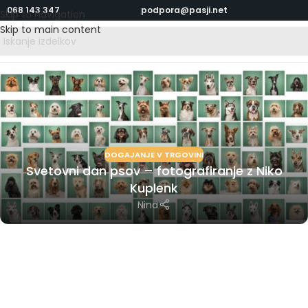
068 143 347
podpora@pasji.net
Skip to navigation
Skip to main content
DOGAJANJE V TRGOVINI
Svetovni dan psov – fotografiranje z Niko
Kuplenk
Nina