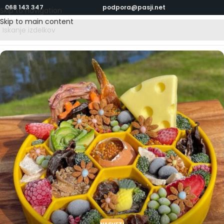
068 143 347
podpora@pasji.net
Skip to navigation
Skip to main content