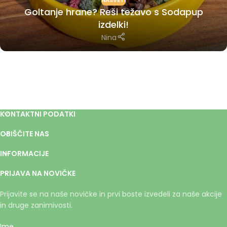
NASVETI
Goltanje hrane? Reši težavo s Sodapup
izdelki!
Nina
KONTAKTNI PODATKI
OBIŠČITE NAS
INFORMACIJE
PRIJAVA NA NOVIČKE
Prijavite se na naše novičke in prvi boste izvedeli za naše akcije
in druge zanimivosti.
Ime