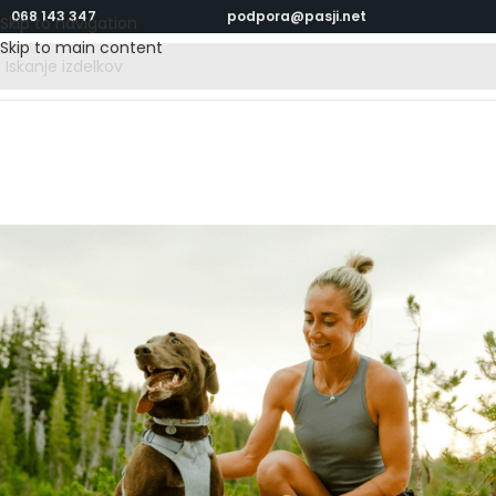
068 143 347
podpora@pasji.net
Skip to navigation
Skip to main content