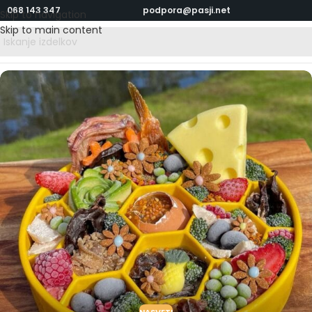
068 143 347
podpora@pasji.net
Skip to navigation
Skip to main content