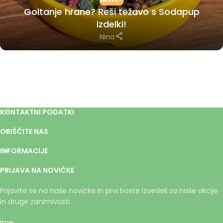
NASVETI
Goltanje hrane? Reši težavo s Sodapup
izdelki!
Nina
KONTAKTNI PODATKI
OBIŠČITE NAS
INFORMACIJE
PRIJAVA NA NOVIČKE
Prijavite se na naše novičke in prvi boste izvedeli za naše akcije
in druge zanimivosti.
Ime