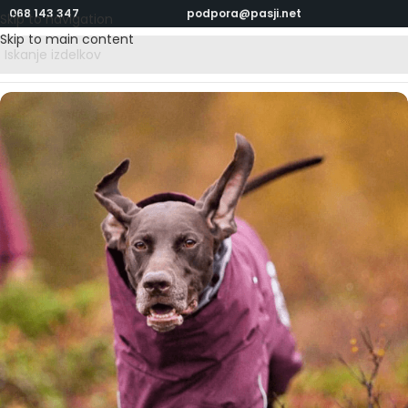
068 143 347
podpora@pasji.net
Skip to navigation
Skip to main content