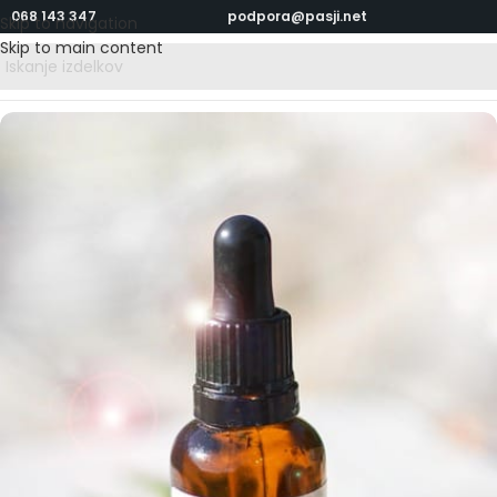
068 143 347
podpora@pasji.net
Skip to navigation
Skip to main content