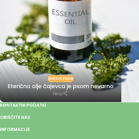
ŽIVETI S PSOM
Eterično olje čajevca je psom nevarno
Nina
KONTAKTNI PODATKI
OBIŠČITE NAS
INFORMACIJE