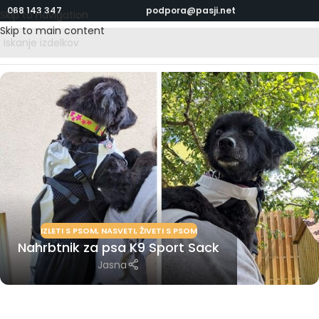
068 143 347
podpora@pasji.net
Skip to navigation
Skip to main content
IZLETI S PSOM
,
NASVETI
,
ŽIVETI S PSOM
Nahrbtnik za psa K9 Sport Sack
Jasna