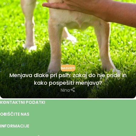
NASVETI
Menjava dlake pri psih: zakaj do nje pride in
kako pospešiti menjavo?
Nina
KONTAKTNI PODATKI
OBIŠČITE NAS
INFORMACIJE