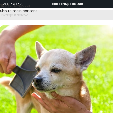
068 143 347
podpora@pasji.net
Skip to navigation
Skip to main content