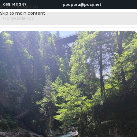
068 143 347
podpora@pasji.net
Skip to navigation
Skip to main content