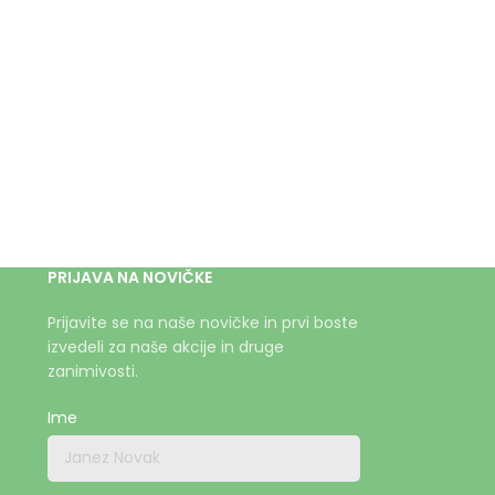
PRIJAVA NA NOVIČKE
Prijavite se na naše novičke in prvi boste
izvedeli za naše akcije in druge
zanimivosti.
Ime