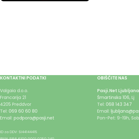
KONTAKTNI PODATKI
OBIŠČITE NAS
Valgaia d.o.o.
Pasji.Net Ljubljana
Francarija 21
Šmartinska 106, Lj
4205 Preddvor
Tel:
068 143 347
Tel:
069 60 60 80
Email:
ljubljana@pas
Email:
podpora@pasji.net
Pon-Pet: 9-19h, Sob
ID za DDV: SI44144415
IBAN: SI56 6100 0001 0250 240