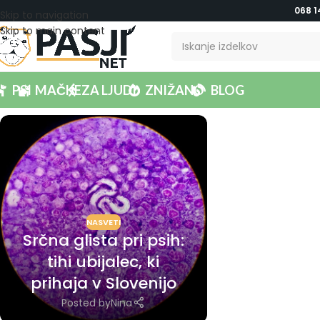
068 1
Skip to navigation
Skip to main content
PSI
MAČKE
ZA LJUDI
ZNIŽANO
BLOG
NASVETI
Srčna glista pri psih:
tihi ubijalec, ki
prihaja v Slovenijo
Posted by
Nina