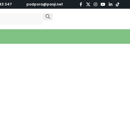
43 347
podpora@pasji.net