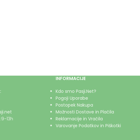
INFORMACIJE
:
Kdo smo Pasji.Net?
Pogoji Uporabe
Postopek Nakupa
ji.net
Možnosti Dostave in Plačila
:9-13h
Reklamacije in Vračila
Varovanje Podatkov in Piškotki