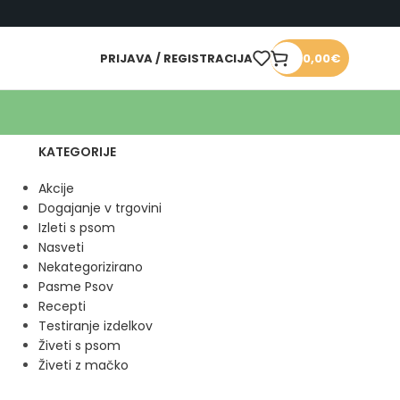
PRIJAVA / REGISTRACIJA
0,00
€
KATEGORIJE
Akcije
Dogajanje v trgovini
Izleti s psom
Nasveti
Nekategorizirano
Pasme Psov
Recepti
Testiranje izdelkov
Živeti s psom
Živeti z mačko