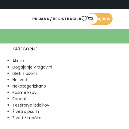
PRIJAVA / REGISTRACIJA
0,00
€
KATEGORIJE
Akcije
Dogajanje v trgovini
Izleti s psom
Nasveti
Nekategorizirano
Pasme Psov
Recepti
Testiranje izdelkov
Živeti s psom
Živeti z mačko