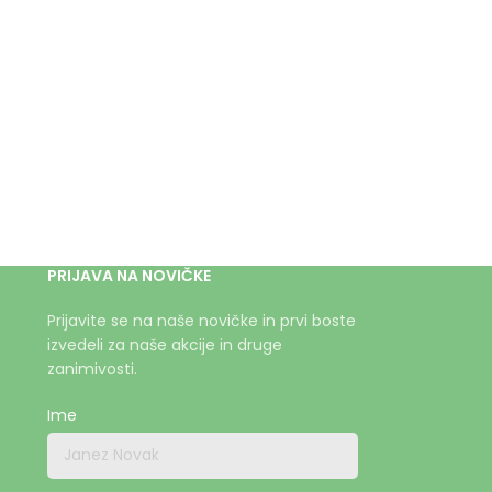
PRIJAVA NA NOVIČKE
Prijavite se na naše novičke in prvi boste
izvedeli za naše akcije in druge
zanimivosti.
Ime