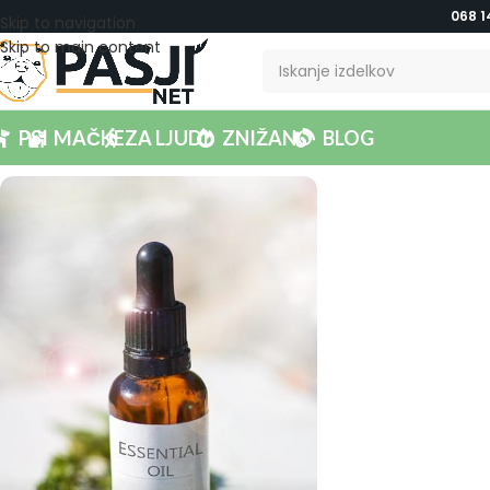
068 1
Skip to navigation
Skip to main content
PSI
MAČKE
ZA LJUDI
ZNIŽANO
BLOG