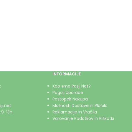
INFORMACIJE
:
Kdo smo Pasji.Net?
Pogoji Uporabe
Postopek Nakupa
ji.net
Možnosti Dostave in Plačila
:9-13h
Reklamacije in Vračila
Varovanje Podatkov in Piškotki