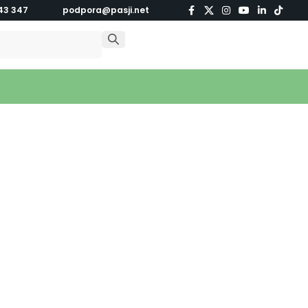
43 347
podpora@pasji.net