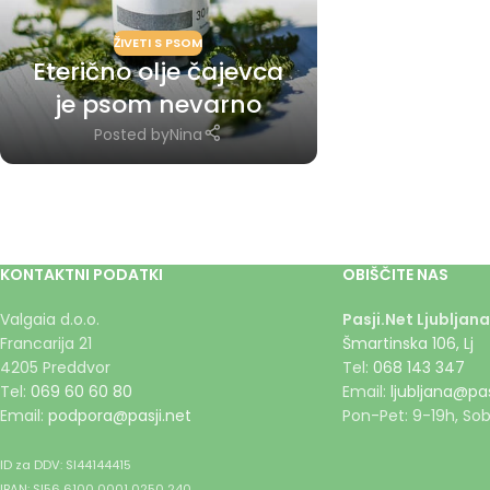
ŽIVETI S PSOM
Eterično olje čajevca
je psom nevarno
Posted by
Nina
KONTAKTNI PODATKI
OBIŠČITE NAS
Valgaia d.o.o.
Pasji.Net Ljubljana
Francarija 21
Šmartinska 106, Lj
4205 Preddvor
Tel:
068 143 347
Tel:
069 60 60 80
Email:
ljubljana@pas
Email:
podpora@pasji.net
Pon-Pet: 9-19h, Sob
ID za DDV: SI44144415
IBAN: SI56 6100 0001 0250 240