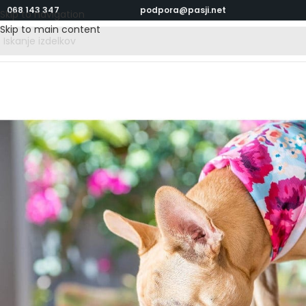
068 143 347
podpora@pasji.net
Skip to navigation
Skip to main content