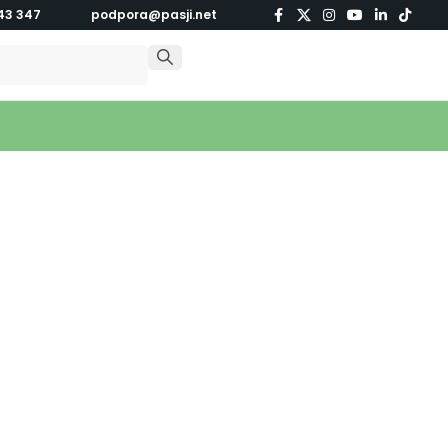
43 347
podpora@pasji.net