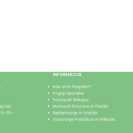
INFORMACIJE
:
Kdo smo Pasji.Net?
Pogoji Uporabe
Postopek Nakupa
ji.net
Možnosti Dostave in Plačila
:9-13h
Reklamacije in Vračila
Varovanje Podatkov in Piškotki