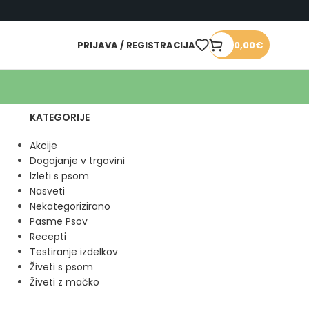
PRIJAVA / REGISTRACIJA
0,00
€
KATEGORIJE
Akcije
Dogajanje v trgovini
Izleti s psom
Nasveti
Nekategorizirano
Pasme Psov
Recepti
Testiranje izdelkov
Živeti s psom
Živeti z mačko