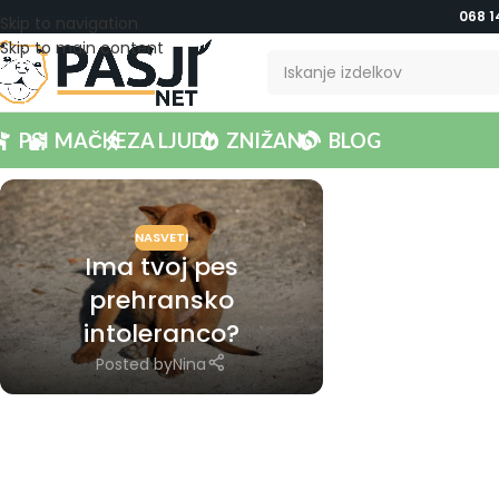
068 1
Skip to navigation
Skip to main content
PSI
MAČKE
ZA LJUDI
ZNIŽANO
BLOG
NASVETI
Ima tvoj pes
prehransko
intoleranco?
Posted by
Nina