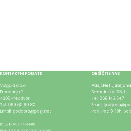
KONTAKTNI PODATKI
OBIŠČITE NAS
Valgaia d.o.o.
Pasji.Net Ljubljana
Francarija 21
Šmartinska 106, Lj
4205 Preddvor
Tel:
068 143 347
Tel:
069 60 60 80
Email:
ljubljana@pas
Email:
podpora@pasji.net
Pon-Pet: 9-19h, Sob
ID za DDV: SI44144415
IBAN: SI56 6100 0001 0250 240