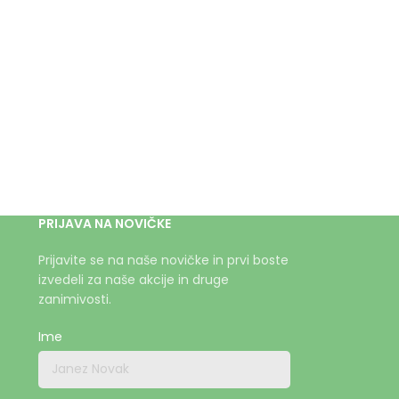
PRIJAVA NA NOVIČKE
Prijavite se na naše novičke in prvi boste
izvedeli za naše akcije in druge
zanimivosti.
Ime