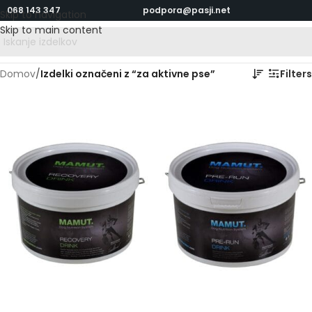
068 143 347
podpora@pasji.net
Skip to navigation
Skip to main content
Domov
/
Izdelki označeni z “za aktivne pse”
Filters