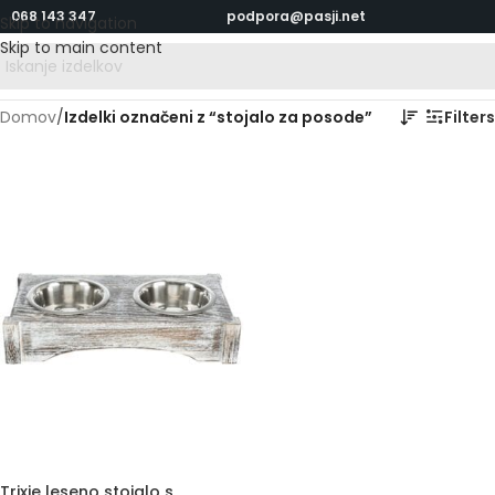
068 143 347
podpora@pasji.net
Skip to navigation
Skip to main content
Domov
/
Izdelki označeni z “stojalo za posode”
Filters
Trixie leseno stojalo s