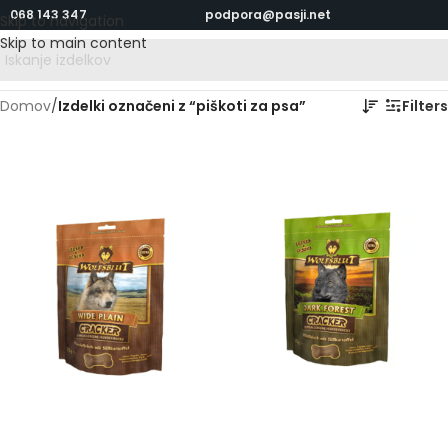
068 143 347
podpora@pasji.net
Skip to navigation
Skip to main content
Domov
/
Izdelki označeni z “piškoti za psa”
Filters