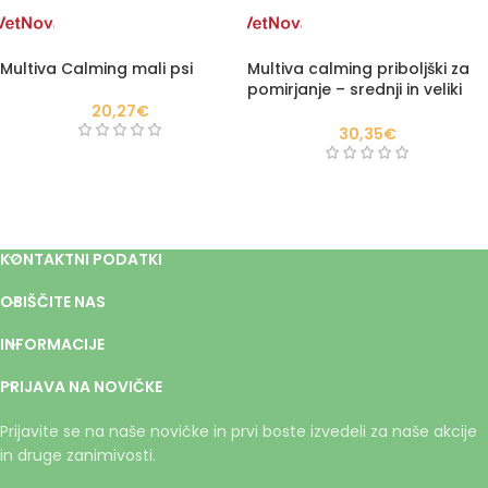
Multiva Calming mali psi
Multiva calming priboljški za
pomirjanje – srednji in veliki
psi
20,27
€
30,35
€
KONTAKTNI PODATKI
OBIŠČITE NAS
INFORMACIJE
PRIJAVA NA NOVIČKE
Prijavite se na naše novičke in prvi boste izvedeli za naše akcije
in druge zanimivosti.