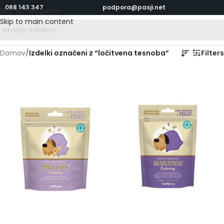
068 143 347
podpora@pasji.net
Skip to navigation
Skip to main content
Domov
/
Izdelki označeni z “ločitvena tesnoba”
Filters