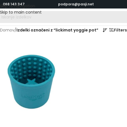
068 143 347
podpora@pasji.net
Skip to navigation
Skip to main content
Domov
/
Izdelki označeni z “lickimat yoggie pot”
Filters