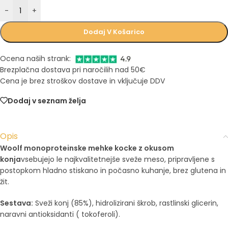
-
+
Dodaj V Košarico
Ocena naših strank:
Brezplačna dostava pri naročilih nad 50€
Cena je brez stroškov dostave in vključuje DDV
Dodaj v seznam želja
Opis
Woolf monoproteinske mehke kocke z okusom
konja
vsebujejo le najkvalitetnejše sveže meso, pripravljene s
postopkom hladno stiskano in počasno kuhanje, brez glutena in
žit.
Sestava:
Sveži konj (85%), hidrolizirani škrob, rastlinski glicerin,
naravni antioksidanti ( tokoferoli).