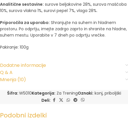
Analitične sestavine:
surove beljakovine 28%, surova maščoba
10%, surova vlakna 1%, surovi pepel 7%, vlaga 28%.
Priporočila za uporabo:
Shranjujte na suhem in hladnem
prostoru. Po odprtju, imejte zadrgo zaprto in shranite na hladne,
suhem mestu. Uporabite v 7 dneh po odprtju vrečke.
Pakiranje: 100g
Dodatne informacije
Q & A
Mnenja (10)
Šifra:
W5010
Kategorija:
Za Trening
Oznaki:
konj
,
priboljški
Deli:
Podobni izdelki