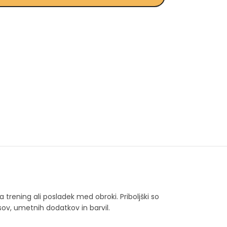
a trening ali posladek med obroki. Priboljški so
nsov, umetnih dodatkov in barvil.