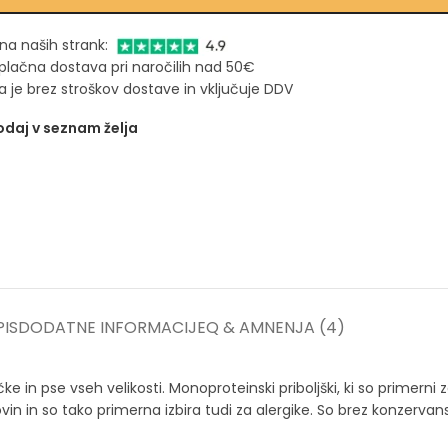
na naših strank:
plačna dostava pri naročilih nad 50€
 je brez stroškov dostave in vključuje DDV
daj v seznam želja
IS
DODATNE INFORMACIJE
Q & A
MNENJA (4)
e in pse vseh velikosti. Monoproteinski priboljški, ki so primerni z
kovin in so tako primerna izbira tudi za alergike. So brez konzerva