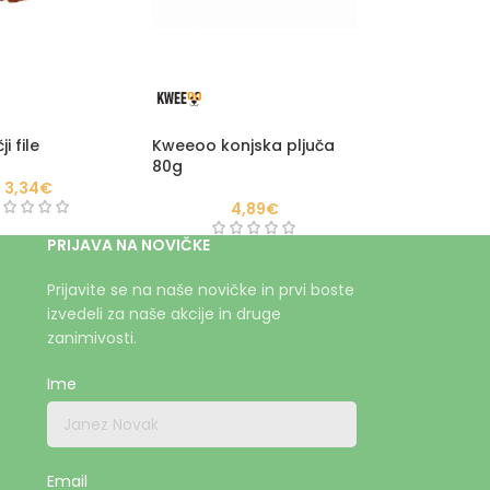
i file
Kweeoo konjska pljuča
80g
3,34
€
4,89
€
PRIJAVA NA NOVIČKE
Prijavite se na naše novičke in prvi boste
izvedeli za naše akcije in druge
zanimivosti.
Ime
Email