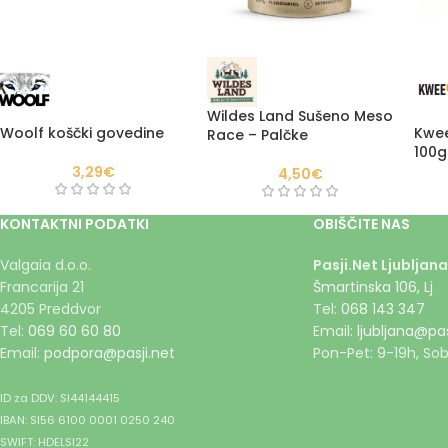
Wildes Land Sušeno Meso
Woolf koščki govedine
Kwee
Race – Palčke
100g
3,29
€
4,50
€
KONTAKTNI PODATKI
OBIŠČITE NAS
Valgaia d.o.o.
Pasji.Net Ljubljana
Francarija 21
Šmartinska 106, Lj
4205 Preddvor
Tel:
068 143 347
Tel:
069 60 60 80
Email:
ljubljana@pas
Email:
podpora@pasji.net
Pon-Pet: 9-19h, Sob
ID za DDV: SI44144415
IBAN: SI56 6100 0001 0250 240
SWIFT: HDELSI22