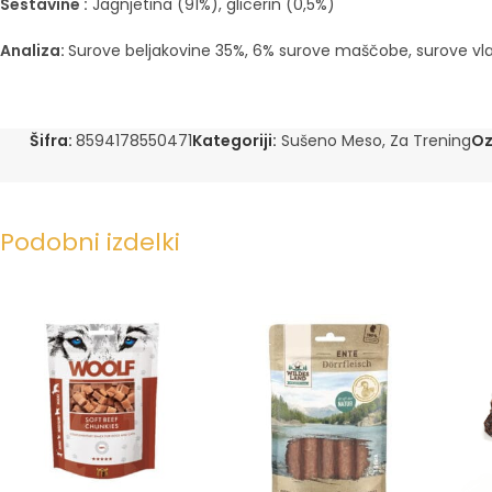
Sestavine :
Jagnjetina (91%), glicerin (0,5%)
Analiza:
Surove beljakovine 35%, 6% surove maščobe, surove vlak
Šifra:
8594178550471
Kategoriji:
Sušeno Meso
,
Za Trening
Oz
Podobni izdelki