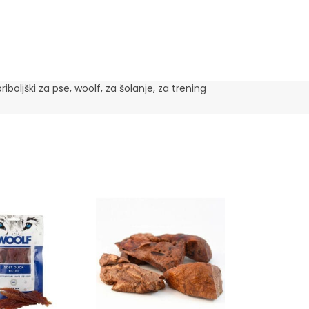
priboljški za pse
,
woolf
,
za šolanje
,
za trening