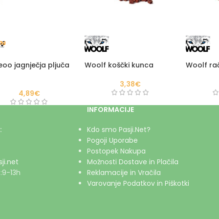
oo jagnječja pljuča
Woolf koščki kunca
Woolf račj
3,38
€
4,89
€
INFORMACIJE
:
Kdo smo Pasji.Net?
Pogoji Uporabe
Postopek Nakupa
ji.net
Možnosti Dostave in Plačila
:9-13h
Reklamacije in Vračila
Varovanje Podatkov in Piškotki