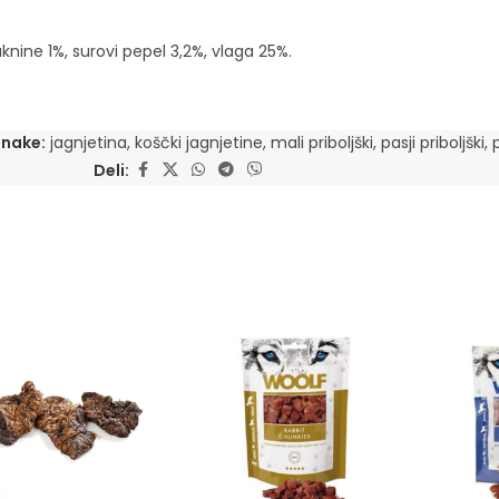
nine 1%, surovi pepel 3,2%, vlaga 25%.
nake:
jagnjetina
,
koščki jagnjetine
,
mali priboljški
,
pasji priboljški
,
Deli: