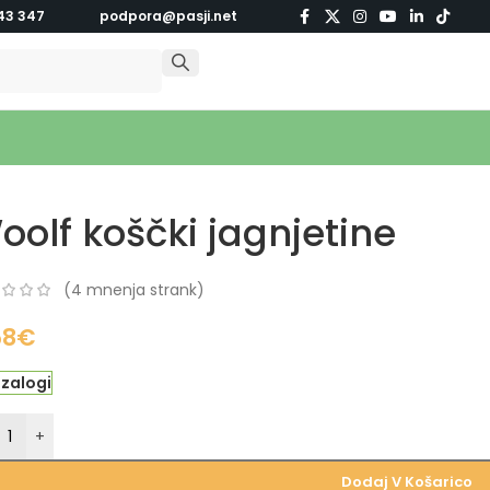
43 347
podpora@pasji.net
oolf koščki jagnjetine
(
4
mnenja strank)
58
€
 zalogi
+
Dodaj V Košarico