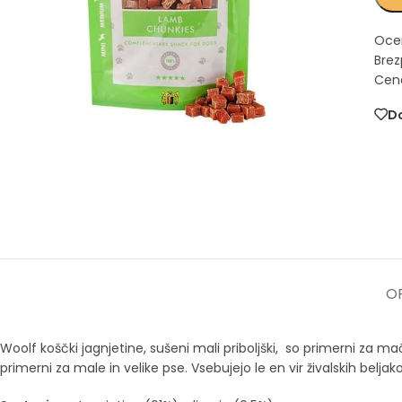
Oce
Brez
Cena
Do
OP
Woolf koščki jagnjetine, sušeni mali priboljški, so primerni za mačk
primerni za male in velike pse. Vsebujejo le en vir živalskih belja