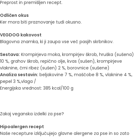
Preprost in premišljen recept.
Odličen okus
Ker mora biti praznovanje tudi okusno.
VEGDOG kakovost
Blagovna znamka, ki ji zaupa vse več pasjih skrbnikov.
Sestava:
Krompirjeva moka, krompirjev škrob, hruška (sušena)
10 %, grahov škrob, repično olje, kvas (sušen), krompirjeve
vlaknine, črni ribez (sušen) 2 %, borovnice (sušene)
Analiza sestavin:
beljakovine 7 %, maščobe 8 %, vlaknine 4 %,
pepel 3 %,vlaga /
Energijska vrednost: 385 kcal/100 g
Zakaj veganska izdelki za pse?
Hipoalergen recept
Naše recepture izključujejo glavne alergene za pse in so zato