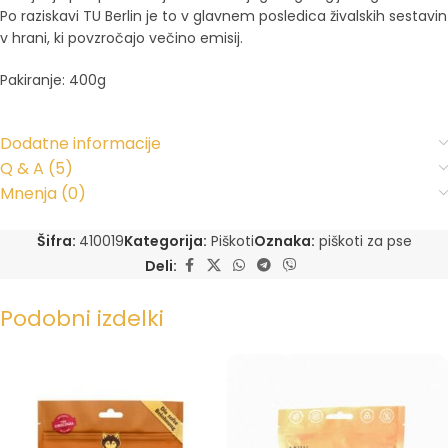
Po raziskavi TU Berlin je to v glavnem posledica živalskih sestavin
v hrani, ki povzročajo večino emisij.
Pakiranje: 400g
Dodatne informacije
Q & A (5)
Mnenja (0)
Šifra:
410019
Kategorija:
Piškoti
Oznaka:
piškoti za pse
Deli:
Podobni izdelki