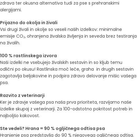
zdrava ter okusna alternativa tudi za pse s prehranskimi
alergijami.
Prijazno do okolja in živali
Vsi drugi živali in okolje so veseli naših izdelkov: minimalne
emisije CO₂, ohranjena živalska življenja in seveda brez testiranja
na živalih.
100 % rastlinskega izvora
Naši izdelki ne vsebujejo živalskih sestavin in so kljub temu
odlični po okusu! Rastlinska moč leče, graha in drugih sestavin
zagotavlja beljakovine in podpira zdravo delovanje mišic vašega
psa.
Razvito z veterinarji
Ker je zdravje vašega psa naša prva prioriteta, razvijamo naše
izdelke skupaj z veterinarji. Za 100-odstotno pokritost potreb in
najboljšo kakovost.
Ste vedeli? Hrana = 90 % ogljičnega odtisa psa
Hranjenje psa predstavlja do 90 % njegovega ogljičnega odtisa.