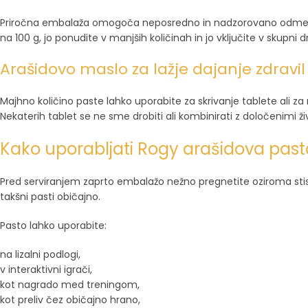
Priročna embalaža omogoča neposredno in nadzorovano odmerjan
na 100 g, jo ponudite v manjših količinah in jo vključite v skupni 
Arašidovo maslo za lažje dajanje zdravil
Majhno količino paste lahko uporabite za skrivanje tablete ali za 
Nekaterih tablet se ne sme drobiti ali kombinirati z določenimi živi
Kako uporabljati Rogy arašidova pas
Pred serviranjem zaprto embalažo nežno pregnetite oziroma stis
takšni pasti običajno.
Pasto lahko uporabite:
na lizalni podlogi,
v interaktivni igrači,
kot nagrado med treningom,
kot preliv čez običajno hrano,