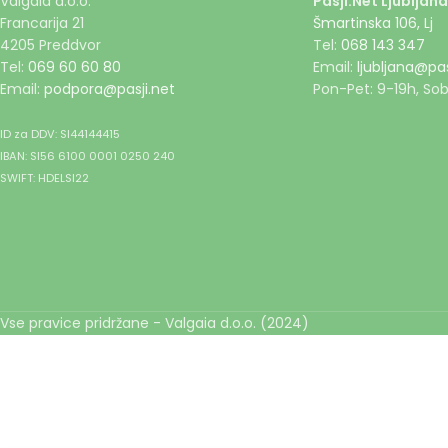
Valgaia d.o.o.
Pasji.Net Ljubljana
Francarija 21
Šmartinska 106, Lj
4205 Preddvor
Tel:
068 143 347
Tel:
069 60 60 80
Email:
ljubljana@pas
Email:
podpora@pasji.net
Pon-Pet: 9-19h, Sob
ID za DDV: SI44144415
IBAN: SI56 6100 0001 0250 240
SWIFT: HDELSI22
Vse pravice pridržane - Valgaia d.o.o. (2024)