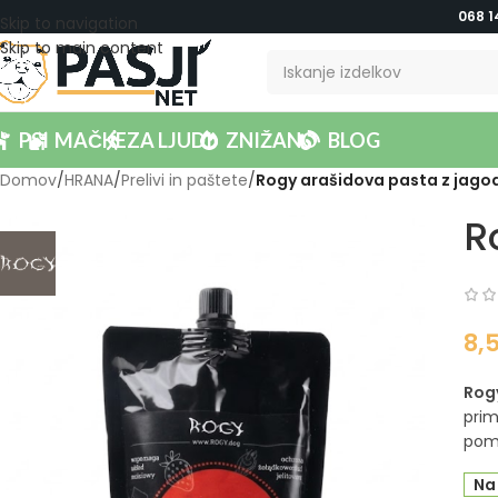
068 1
Skip to navigation
Skip to main content
PSI
MAČKE
ZA LJUDI
ZNIŽANO
BLOG
Domov
/
HRANA
/
Prelivi in paštete
/
Rogy arašidova pasta z jago
R
8,
Rog
prim
pomo
Na