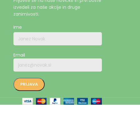
Prijavite se na naše novičke in prvi boste
izvedeli za naše akcije in druge
zanimivosti.
Ime
Email