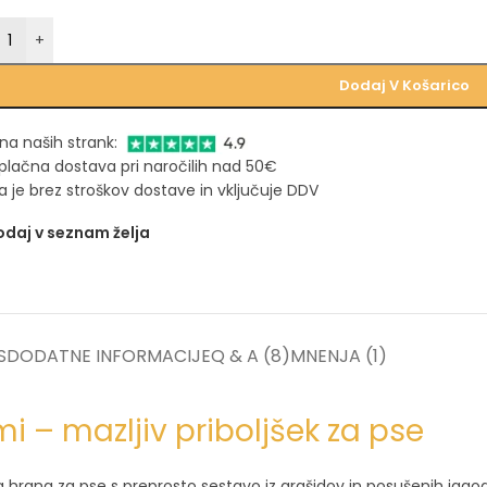
+
Dodaj V Košarico
na naših strank:
plačna dostava pri naročilih nad 50€
 je brez stroškov dostave in vključuje DDV
daj v seznam želja
S
DODATNE INFORMACIJE
Q & A (8)
MNENJA (1)
 – mazljiv priboljšek za pse
hrana za pse s preprosto sestavo iz arašidov in posušenih jagod.