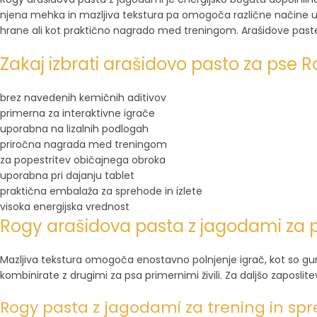
njena mehka in mazljiva tekstura pa omogoča različne načine upo
hrane ali kot praktično nagrado med treningom. Arašidove past
Zakaj izbrati arašidovo pasto za pse 
brez navedenih kemičnih aditivov
primerna za interaktivne igrače
uporabna na lizalnih podlogah
priročna nagrada med treningom
za popestritev običajnega obroka
uporabna pri dajanju tablet
praktična embalaža za sprehode in izlete
visoka energijska vrednost
Rogy arašidova pasta z jagodami za po
Mazljiva tekstura omogoča enostavno polnjenje igrač, kot so gumi
kombinirate z drugimi za psa primernimi živili. Za daljšo zaposl
Rogy pasta z jagodami za trening in sp