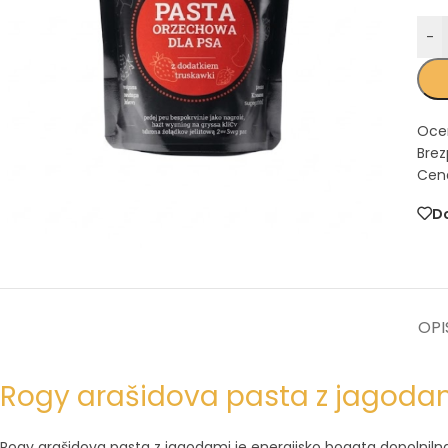
-
Oce
Brez
Cena
Do
OPI
Rogy arašidova pasta z jagodami
Rogy arašidova pasta z jagodami je energijsko bogata dopolnilna 