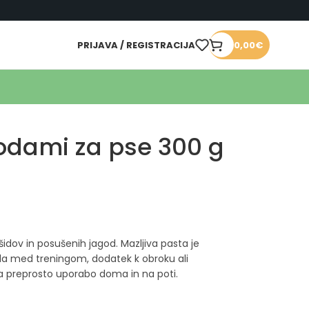
PRIJAVA / REGISTRACIJA
0,00
€
odami za pse 300 g
šidov in posušenih jagod. Mazljiva pasta je
rada med treningom, dodatek k obroku ali
 preprosto uporabo doma in na poti.