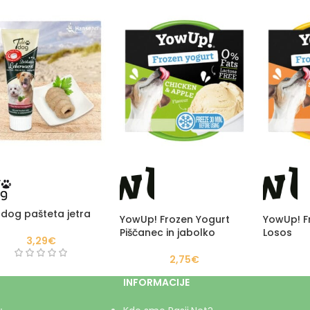
 dog pašteta jetra
YowUp! Frozen Yogurt
YowUp! F
Piščanec in jabolko
Losos
3,29
€
2,75
€
INFORMACIJE