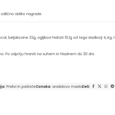
za odlično obliko nagrade.
al, beljakovine 32g, ogljikovi hidrati 10,1g od tega sladkorji 4,4
o. Po odprtju hraniti na suhem in hladnem do 30 dni.
ja:
Prelivi in paštete
Oznaka:
arašidovo maslo
Deli: