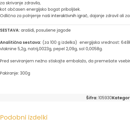
za skrivanje zdravila,
kot občasen energijsko bogat priboljšek.
Odlična za polnjenje naši
interaktivnih igrač
, dajanje zdravil ali 
SESTAVA:
arašidi, posušene jagode
Analitična sestava:
(za 100 g izdelka) energijska vrednost: 648kc
vlaknine 5,2g, natrij,0023g, pepel 2,09g, sol 0,0058g.
Pred serviranjem nežno stiskajte embalažo, da premešate vsebin
Pakiranje: 300g
Šifra:
105930
Kategori
Podobni izdelki