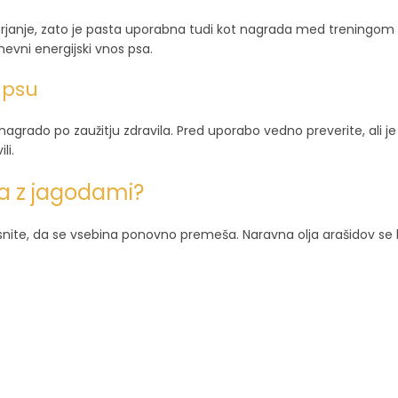
je, zato je pasta uporabna tudi kot nagrada med treningom al
dnevni energijski vnos psa.
 psu
nagrado po zaužitju zdravila. Pred uporabo vedno preverite, ali je
li.
ta z jagodami?
nite, da se vsebina ponovno premeša. Naravna olja arašidov se l