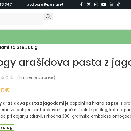
43 347
podpora@pasji.net
dami za pse 300 g
ogy arašidova pasta z jag
(
1
mnenje stranke)
50
€
y arašidova pasta z jagodami
je dopolnilna hrana za pse iz ara
erna za polnjenje interaktivnih igrač in lizalnih podlog, kot nag
č pri dajanju zdravil. Priročna 300-gramska embalaža omogoča
 zalogi