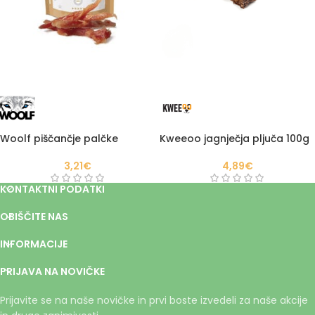
Woolf piščančje palčke
Kweeoo jagnječja pljuča 100g
3,21
€
4,89
€
KONTAKTNI PODATKI
OBIŠČITE NAS
INFORMACIJE
PRIJAVA NA NOVIČKE
Prijavite se na naše novičke in prvi boste izvedeli za naše akcije