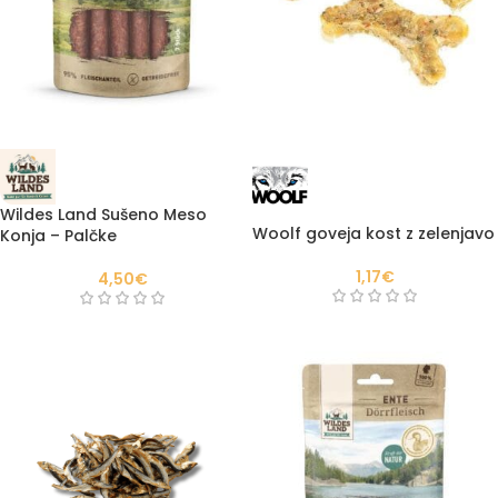
Wildes Land Sušeno Meso
Woolf goveja kost z zelenjavo
Konja – Palčke
1,17
€
4,50
€