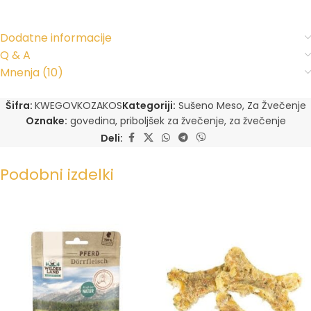
Dodatne informacije
Q & A
Mnenja (10)
Šifra:
KWEGOVKOZAKOS
Kategoriji:
Sušeno Meso
,
Za Žvečenje
Oznake:
govedina
,
priboljšek za žvečenje
,
za žvečenje
Deli:
Podobni izdelki