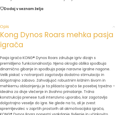
Dodaj v seznam želja
Opis
Kong Dynos Roars mehka pasja
igrača
Pasja igrača KONG® Dynos Roars združuje igriv dizajn s
premišljeno funkcionalnostjo. Njena okrogla oblika spodbuja
dinamično gibanje in spodbuja pasje naravne igralne nagone.
Velik piskač v notranjosti zagotavlja dodatno stimulacijo in
dolgotrajno zabavo. Zahvaljujoč robustnim križnim šivom in
mehkemu oblazinjenju je ta plišasta igrača še posebej trpežna –
idealna za divje vlečenje in živahno prinašanje. Trdna
konstrukcija prenese tudi intenzivno uporabo, kar zagotavlja
dolgotrajno veselje do igre. Ne glede na to, ali je zvest
spremljevalec v zaprtih prostorih ali akmotivacijska igrača,
KONG® Dynos Roars popestri vsakdanje življenje in učinkovito