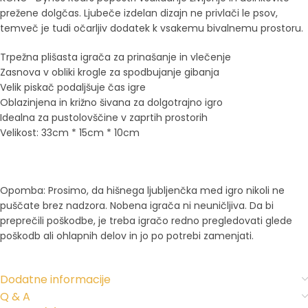
prežene dolgčas. Ljubeče izdelan dizajn ne privlači le psov,
temveč je tudi očarljiv dodatek k vsakemu bivalnemu prostoru.
Trpežna plišasta igrača za prinašanje in vlečenje
Zasnova v obliki krogle za spodbujanje gibanja
Velik piskač podaljšuje čas igre
Oblazinjena in križno šivana za dolgotrajno igro
Idealna za pustolovščine v zaprtih prostorih
Velikost: 33cm * 15cm * 10cm
Opomba: Prosimo, da hišnega ljubljenčka med igro nikoli ne
puščate brez nadzora. Nobena igrača ni neuničljiva. Da bi
preprečili poškodbe, je treba igračo redno pregledovati glede
poškodb ali ohlapnih delov in jo po potrebi zamenjati.
Dodatne informacije
Q & A