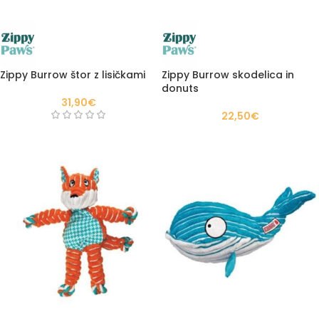
Zippy Burrow štor z lisičkami
Zippy Burrow skodelica in
donuts
31,90
€
22,50
€