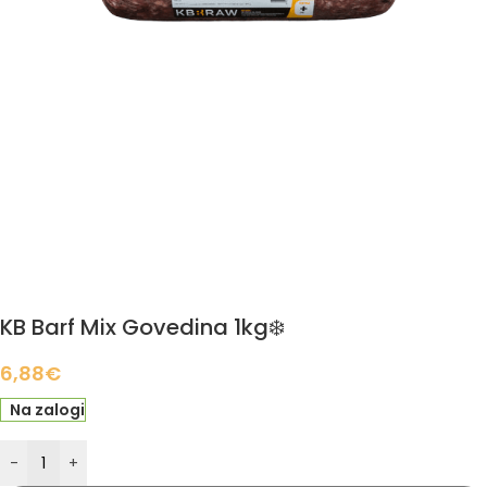
KB Barf Mix Govedina 1kg❄️
6,88
€
Na zalogi
-
+