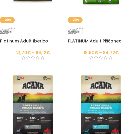
-20%
-20%
Platinum Adult Iberico
PLATINUM Adult Piščanec
21,70
€
–
99,12
€
18,50
€
–
84,72
€