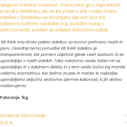
njegovo hranilno vrednost. Odmrznite ga v nepredušni
posodi v hladilniku, da ne bo prišel v stik z vašo hrano.
Izdelka v hladilniku ne shranjujte dlje kot dva dni.
Odvečno količino razdelite in jo položite nazaj v
zamrzovalnik, preden se izdelek dokončno odtali.
KB RAW ima široko paleto izdelkov za surovo prehrano mačk in
psov. Osrednja tema ponudbe KB RAW izdelkov je
transparentnost, kar pomeni odprtost glede vseh sestavin, ki se
uporabljajo v naših izdelkih. Tako natančno veste, kateri viri se
uporabljajo in v kakšnem deležu in s tem veste točno kaj hranite
vašemu kosmatincu. Ker želimo za pse in mačke le najboljše,
uporabljamo izključno sestavine izjemne kakovosti, ki jih skrbno
nadzorujemo.
Pakiranje: 1kg
Dodatne informacije
Q & A