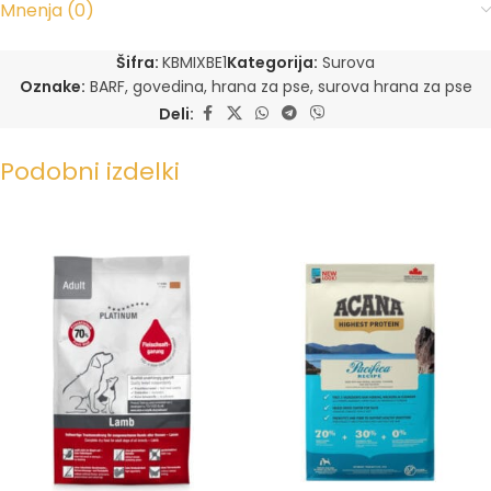
Mnenja (0)
Šifra:
KBMIXBE1
Kategorija:
Surova
Oznake:
BARF
,
govedina
,
hrana za pse
,
surova hrana za pse
Deli:
Podobni izdelki