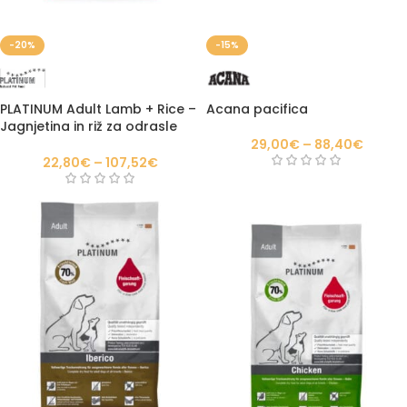
-20%
-15%
PLATINUM Adult Lamb + Rice –
Acana pacifica
Jagnjetina in riž za odrasle
pse
29,00
€
–
88,40
€
22,80
€
–
107,52
€