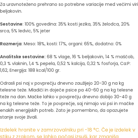
Za uravnoteženo prehrano so potrebne variacije med večimi viri
beljakovin.
Sestavine
: 100% govedina:
35% kosti jezika, 35% želodca, 20%
srca, 5% ledvic, 5% jeter
Razmerja
: Meso: 18%, kosti: 17%, organi: 65%, dodatno: 0%
Analitske sestavine:
68 % vlage, 16 % beljakovin, 14 % maščob,
0,3 % vlaknin, 1,4 % pepela, 0,52 % kalcija, 0,32 % fosforja, Ca:P:
1,62, Energija: 188 kcal/100 gr.
Odrasli
psi
naj v povprečju dnevno zaužijejo 20-30 g na kg
telesne teže.
Mladiči
in
doječe psice
pa 40-60 g na kg telesne
teže na dan.
Mačke
lahko v povprečju dnevno dobijo 30-40 g
na kg telesne teže. To je
povprečje
, saj nimajo vsi psi in mačke
enakih energijskih potreb. Zato je pomembno, da opazujete
stanje svoje živali.
Izdelek hranite v zamrzovalniku pri -18 °C. Če je izdelek v
stiku z zrakom, se lahko počasi izsuši, kar zmanjša