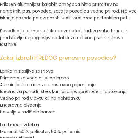
Priložen aluminijast karabin omogoča hitro pritrditev na
nahrbtnik, pas, povodec, zato je posodica vedno pri roki. Nič več
iskanja posode po avtomobilu ali torbi med postanki na poti.
Posodica je primerna tako za vodo kot tudi za suho hrano in
predstavlja nepogrešljiv dodatek za aktivne pse in njihove
lastnike.
Zakaj izbrati FIREDOG prenosno posodico?
Lahka in zložljiva zasnova
Primerna za vodo ali suho hrano
Aluminijast karabin za enostavno pripenjanje
Idealna za pohodništvo, kampiranje, sprehode in potovanja
Vedno pri roki v avtu ali na nahrbtniku
Enostavno čiščenje
Na voljo v različnih barvah
Lastnosti izdelka
Material: 50 % poliester, 50 % poliamid