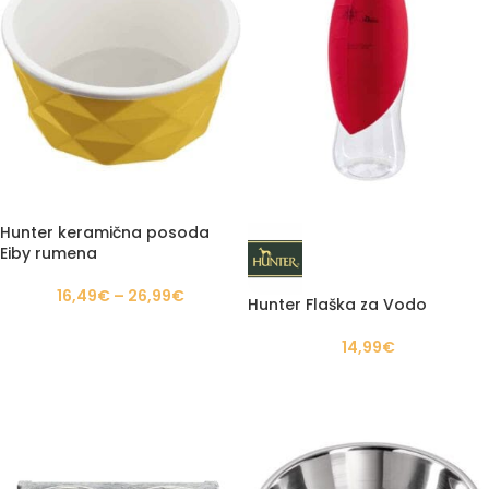
Hunter keramična posoda
Eiby rumena
16,49
€
–
26,99
€
Hunter Flaška za Vodo
14,99
€