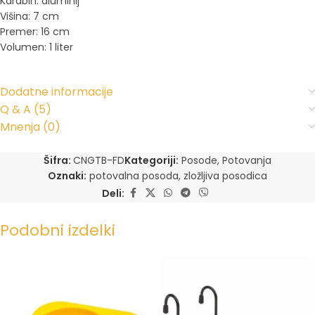
Karabin: aluminij
Višina: 7 cm
Premer: 16 cm
Volumen: 1 liter
Dodatne informacije
Q & A (5)
Mnenja (0)
Šifra:
CNGTB-FD
Kategoriji:
Posode
,
Potovanja
Oznaki:
potovalna posoda
,
zložljiva posodica
Deli:
Podobni izdelki