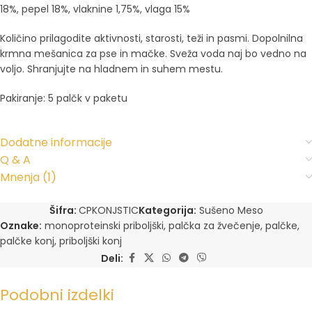
18%, pepel 18%, vlaknine 1,75%, vlaga 15%
Količino prilagodite aktivnosti, starosti, teži in pasmi. Dopolnilna
krmna mešanica za pse in mačke. Sveža voda naj bo vedno na
voljo. Shranjujte na hladnem in suhem mestu.
Pakiranje: 5 palčk v paketu
Dodatne informacije
Q & A
Mnenja (1)
Šifra:
CPKONJSTIC
Kategorija:
Sušeno Meso
Oznake:
monoproteinski priboljški
,
palčka za žvečenje
,
palčke
,
palčke konj
,
priboljški konj
Deli:
Podobni izdelki