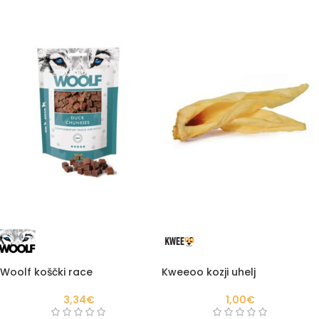
Woolf koščki race
Kweeoo kozji uhelj
3,34
€
1,00
€