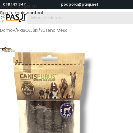
068 143 347
podpora@pasji.net
Skip to navigation
Skip to main content
Domov
/
PRIBOLJŠKI
/
Sušeno Meso