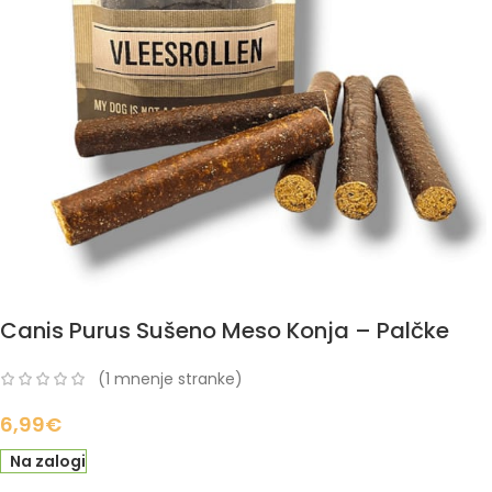
Canis Purus Sušeno Meso Konja – Palčke
(
1
mnenje stranke)
6,99
€
Na zalogi