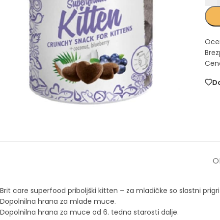
Oce
Brez
Cena
Do
O
Brit care superfood priboljški kitten – za mladičke so slastni prig
Dopolnilna hrana za mlade muce.
Dopolnilna hrana za muce od 6. tedna starosti dalje.