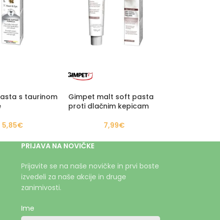
asta s taurinom
Gimpet malt soft pasta
e
proti dlačnim kepicam
5,85
€
7,99
€
PRIJAVA NA NOVIČKE
Prijavite se na naše novičke in prvi boste
izvedeli za naše akcije in druge
zanimivosti.
Ime