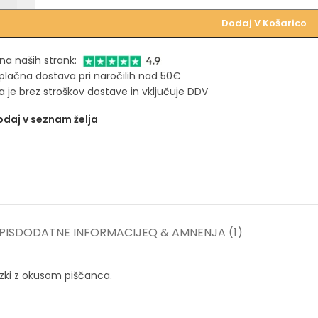
Dodaj V Košarico
na naših strank:
plačna dostava pri naročilih nad 50€
 je brez stroškov dostave in vključuje DDV
daj v seznam želja
PIS
DODATNE INFORMACIJE
Q & A
MNENJA (1)
rizki z okusom piščanca.