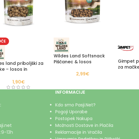
OČE
Wildes Land Softsnack
Gimpet p
Piščanec & losos
es land priboljški za
za mačk
e – losos in
2,99
€
anec
1,90
€
INFORMACIJE
:
Kdo smo Pasji.Net?
Pogoji Uporabe
Postopek Nakupa
ji.net
Možnosti Dostave in Plačila
:9-13h
Reklamacije in Vračila
Varovanje Podatkov in Piškotki