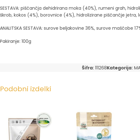
SESTAVA: piščančja dehidrirana moka (40%), rumeni grah, hidroliz
škrob, kokos (4%), borovnice (4%), hidrolizirane piščančje jetra,
ANALITSKA SESTAVA: surove beljakovine 36%, surove maščobe 17%, vl
Pakiranje: 100g
Šifra:
111268
Kategorija:
MA
Podobni izdelki