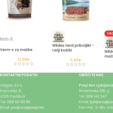
VR
Wildes land priboljški –
Verm-x za mačke
račji koščki
Wild
mačk
12,99
€
3,40
€
pišč
KONTAKTNI PODATKI
OBIŠČITE NAS
Valgaia d.o.o.
Pasji.Net Ljubljana
Francarija 21
Šmartinska 106, Lj
4205 Preddvor
Tel:
068 143 347
Tel:
069 60 60 80
Email:
ljubljana@pas
Email:
podpora@pasji.net
Pon-Pet: 9-19h, Sob