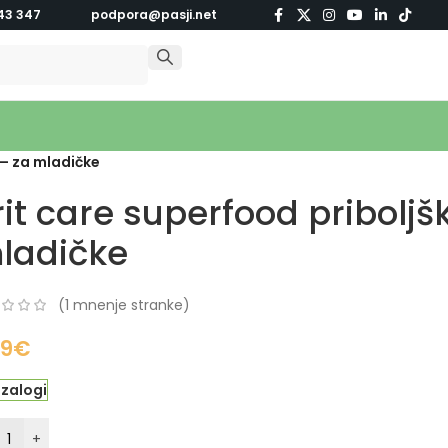
43 347
podpora@pasji.net
 – za mladičke
rit care superfood priboljšk
ladičke
(
1
mnenje stranke)
79
€
 zalogi
+