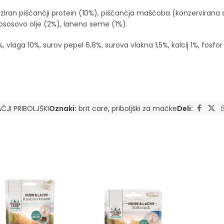
iran piščančji protein (10%), piščančja maščoba (konzervirana s t
 lososovo olje (2%), laneno seme (1%).
aga 10%, surov pepel 6,8%, surova vlakna 1,5%, kalcij 1%, fosfor 0
ČJI PRIBOLJŠKI
Oznaki:
brit care
,
priboljški za mačke
Deli: