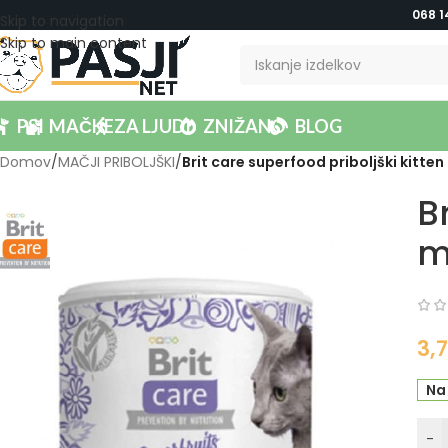
068 1
Skip to navigation
Skip to main content
PSI
MAČKE
ZA LJUDI
ZNIŽANO
BLOG
Domov
/
MAČJI PRIBOLJŠKI
/
Brit care superfood priboljški kitten
B
m
3,
Na
-