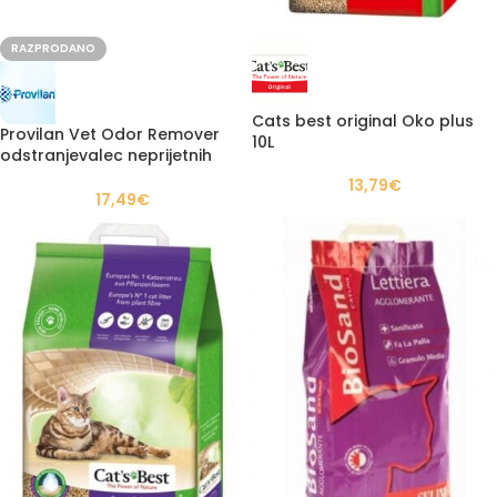
RAZPRODANO
Cats best original Oko plus
Provilan Vet Odor Remover
10L
odstranjevalec neprijetnih
vonjav
13,79
€
17,49
€