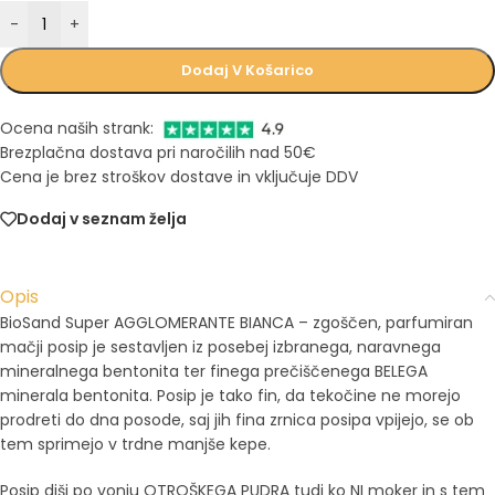
-
+
Dodaj V Košarico
Ocena naših strank:
Brezplačna dostava pri naročilih nad 50€
Cena je brez stroškov dostave in vključuje DDV
Dodaj v seznam želja
Opis
BioSand Super AGGLOMERANTE BIANCA – zgoščen, parfumiran
mačji posip je sestavljen iz posebej izbranega, naravnega
mineralnega bentonita ter finega prečiščenega BELEGA
minerala bentonita. Posip je tako fin, da tekočine ne morejo
prodreti do dna posode, saj jih fina zrnica posipa vpijejo, se ob
tem sprimejo v trdne manjše kepe.
Posip diši po vonju OTROŠKEGA PUDRA tudi ko NI moker in s tem