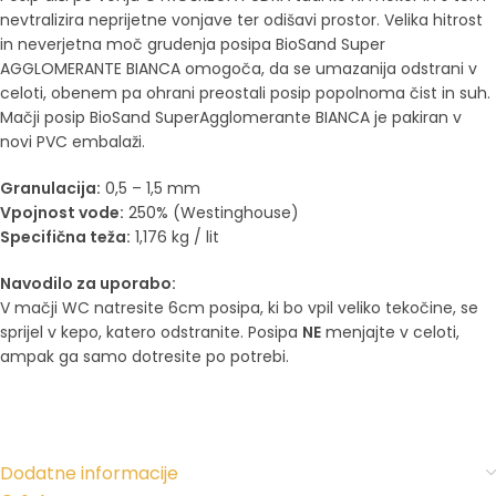
nevtralizira neprijetne vonjave ter odišavi prostor. Velika hitrost
in neverjetna moč grudenja posipa BioSand Super
AGGLOMERANTE BIANCA omogoča, da se umazanija odstrani v
celoti, obenem pa ohrani preostali posip popolnoma čist in suh.
Mačji posip BioSand SuperAgglomerante BIANCA je pakiran v
novi PVC embalaži.
Granulacija:
0,5 – 1,5 mm
Vpojnost vode:
250% (Westinghouse)
Specifična teža:
1,176 kg / lit
Navodilo za uporabo:
V mačji WC natresite 6cm posipa, ki bo vpil veliko tekočine, se
sprijel v kepo, katero odstranite. Posipa
NE
menjajte v celoti,
ampak ga samo dotresite po potrebi.
Dodatne informacije