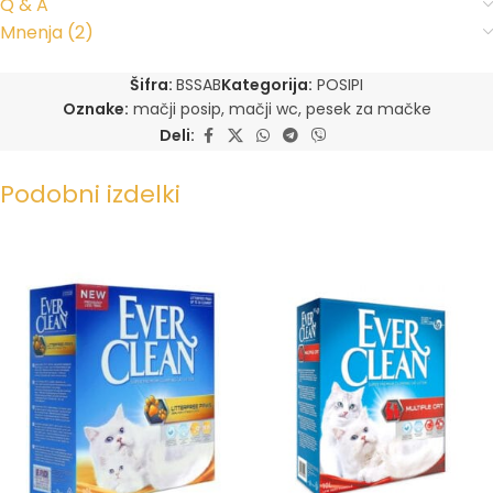
Q & A
Mnenja (2)
Šifra:
BSSAB
Kategorija:
POSIPI
Oznake:
mačji posip
,
mačji wc
,
pesek za mačke
Deli:
Podobni izdelki