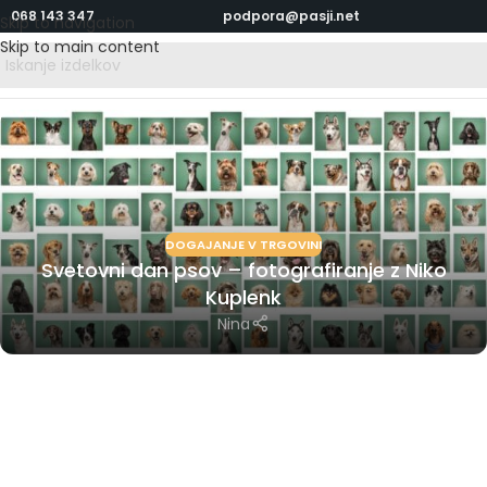
068 143 347
podpora@pasji.net
Skip to navigation
Skip to main content
DOGAJANJE V TRGOVINI
Svetovni dan psov – fotografiranje z Niko
Kuplenk
Nina