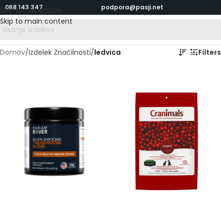
068 143 347
podpora@pasji.net
Skip to navigation
Skip to main content
Domov
/
Izdelek Značilnosti
/
ledvica
Filters