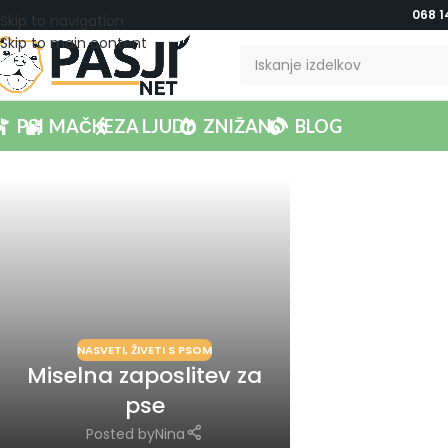
068 1
Skip to navigation
Skip to main content
PSI
MAČKE
ZA LJUDI
ZNIŽANO
BLOG
NASVETI
,
ŽIVETI S PSOM
Miselna zaposlitev za
pse
Posted by
Nina