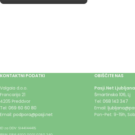
KONTAKTNI PODATKI
OBIŠČITE NAS
Valgaia d.o.o.
Pasji.Net Ljubljana
Francarija 21
Šmartinska 106, Lj
4205 Preddvor
Tel:
068 143 347
Tel:
069 60 60 80
Email:
ljubljana@pas
Email:
podpora@pasji.net
Pon-Pet: 9-19h, Sob
ID za DDV: SI44144415
IBAN: SI56 6100 0001 0250 240