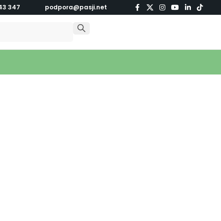
43 347
podpora@pasji.net