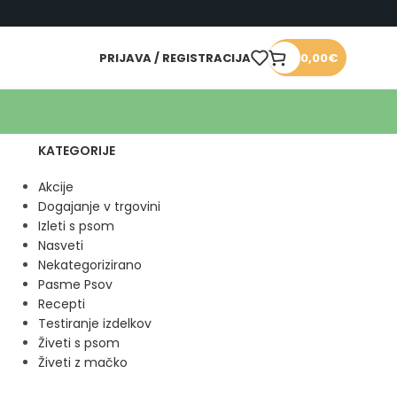
PRIJAVA / REGISTRACIJA
0,00
€
KATEGORIJE
Akcije
Dogajanje v trgovini
Izleti s psom
Nasveti
Nekategorizirano
Pasme Psov
Recepti
Testiranje izdelkov
Živeti s psom
Živeti z mačko