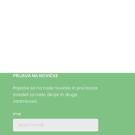
PRIJAVA NA NOVIČKE
Prijavite se na naše novičke in prvi boste
izvedeli za naše akcije in druge
zanimivosti.
Ime