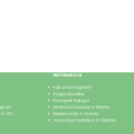
INFORMACIJE
:
Kdo smo Pasji.Net?
Pogoji Uporabe
Postopek Nakupa
ji.net
Možnosti Dostave in Plačila
:9-13h
Reklamacije in Vračila
Varovanje Podatkov in Piškotki