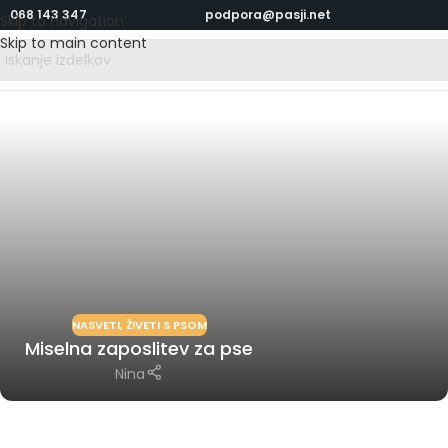
068 143 347
podpora@pasji.net
Skip to navigation
Skip to main content
NASVETI
,
ŽIVETI S PSOM
Miselna zaposlitev za pse
Nina