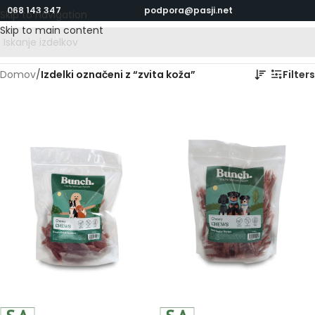
068 143 347
podpora@pasji.net
Skip to navigation
Skip to main content
Domov
/
Izdelki označeni z “zvita koža”
Filters