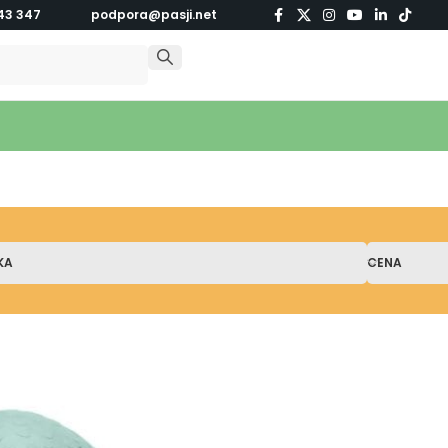
43 347
podpora@pasji.net
KA
CENA