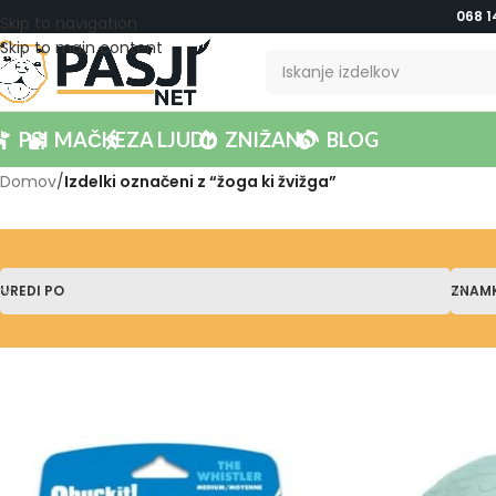
068 1
Skip to navigation
Skip to main content
PSI
MAČKE
ZA LJUDI
ZNIŽANO
BLOG
Domov
/
Izdelki označeni z “žoga ki žvižga”
UREDI PO
ZNAM