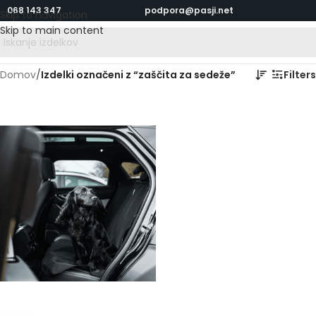
068 143 347
podpora@pasji.net
Skip to navigation
Skip to main content
Domov
/
Izdelki označeni z “zaščita za sedeže”
Filters