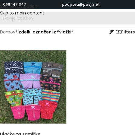
068 143 347
podpora@pasji.net
Skip to navigation
Skip to main content
Domov
/
Izdelki označeni z “vložki”
Filters
Hlačke za samičke