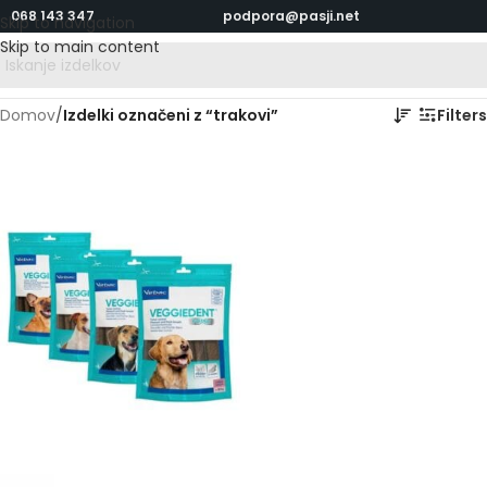
068 143 347
podpora@pasji.net
Skip to navigation
Skip to main content
Domov
/
Izdelki označeni z “trakovi”
Filters