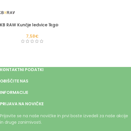
KB RAW Kunčje ledvice 1kg❄️
7,58
€
KONTAKTNI PODATKI
OBIŠČITE NAS
INFORMACIJE
PRIJAVA NA NOVIČKE
Prijavite se na naše novičke in prvi boste izvedeli za naše akcije
in druge zanimivosti.