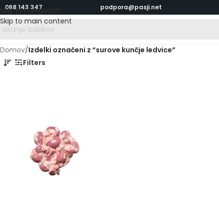
068 143 347
podpora@pasji.net
Skip to navigation
Skip to main content
Domov
/
Izdelki označeni z “surove kunčje ledvice”
Filters