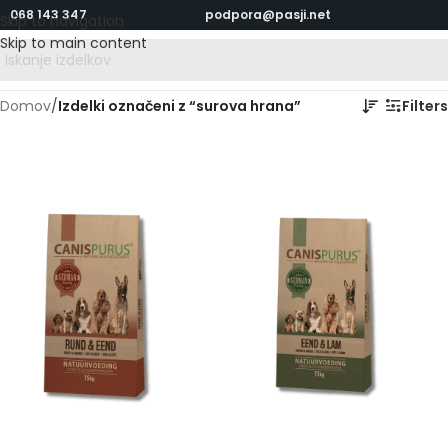
068 143 347
podpora@pasji.net
Skip to navigation
Skip to main content
Domov
/
Izdelki označeni z “surova hrana”
Filters