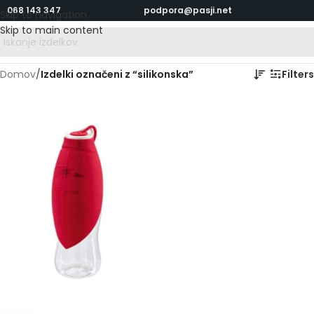
068 143 347
podpora@pasji.net
Skip to navigation
Skip to main content
Domov
/
Izdelki označeni z “silikonska”
Filters