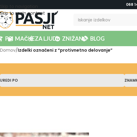
068 1
Skip to navigation
Skip to main content
PSI
MAČKE
ZA LJUDI
ZNIŽANO
BLOG
Domov
/
Izdelki označeni z “protivnetno delovanje”
UREDI PO
ZNAM