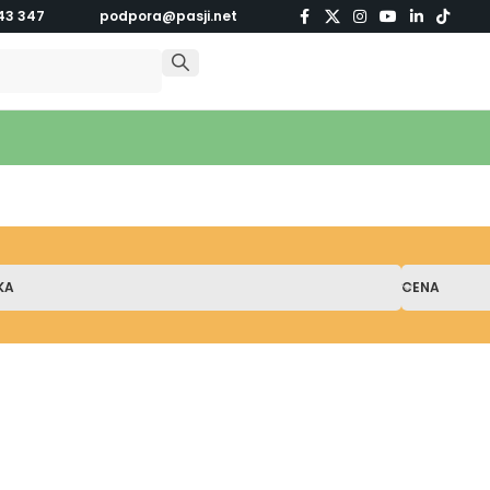
43 347
podpora@pasji.net
KA
CENA