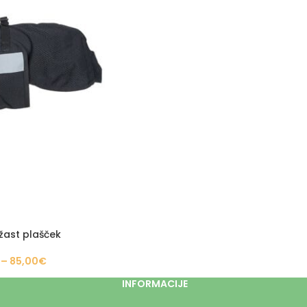
žast plašček
–
85,00
€
INFORMACIJE