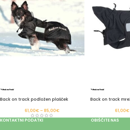
Back on track podložen plašček
Back on track mre
61,00
€
–
85,00
€
61,00
€
KONTAKTNI PODATKI
OBIŠČITE NAS