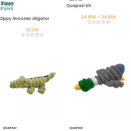
Quapas! kit
24,95
€
–
34,95
€
Zippy Snooziez aligator
13,51
€
QUAPAS!
QUAPAS!