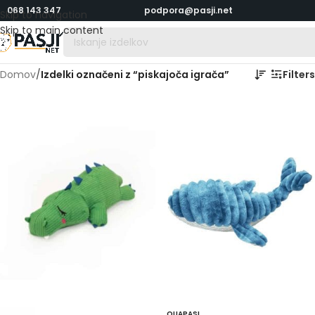
068 143 347
podpora@pasji.net
Skip to navigation
Skip to main content
Domov
/
Izdelki označeni z “piskajoča igrača”
Filters
QUAPAS!