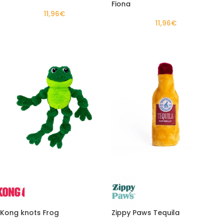
Fiona
11,96
€
11,96
€
Kong knots Frog
Zippy Paws Tequila