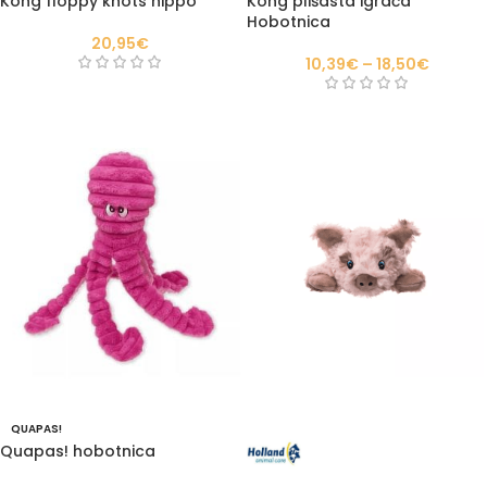
Kong floppy knots hippo
Kong plišasta igrača
Hobotnica
20,95
€
10,39
€
–
18,50
€
QUAPAS!
Quapas! hobotnica