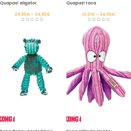
Quapas! aligator
Quapas! raca
24,95
€
–
34,95
€
13,51
€
–
34,95
€