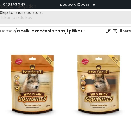
068 143 347
podpora@pasji.net
Skip to navigation
Skip to main content
Domov
/
Izdelki označeni z “pasji piškoti”
Filters